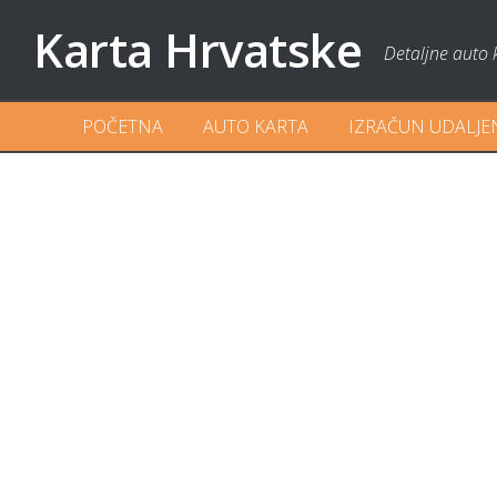
Karta Hrvatske
Detaljne auto 
POČETNA
AUTO KARTA
IZRAČUN UDALJE