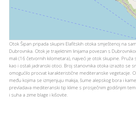
Otok Šipan pripada skupini Elafitskih otoka smještenoj na sam
Dubrovnika. Otok je trajektnim linijama povezan s Dubrovnik
mali (16 četvornih kilometara), najveći je otok skupine. Pruža
kao i ostali jadranski otoci. Broj stanovnika otoka izrazito se 
omogućilo procvat karakteristične mediteranske vegetacije. O
među kojima se izmjenjuju makija, šume alepskog bora i kamen
prevladava mediteranski tip klime s prosječnim godišnjim te
i suha a zime blage i kišovite.