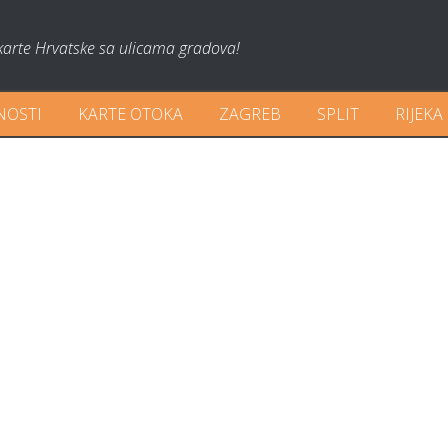
karte Hrvatske sa ulicama gradova!
NOSTI
KARTE OTOKA
ZAGREB
SPLIT
RIJEKA