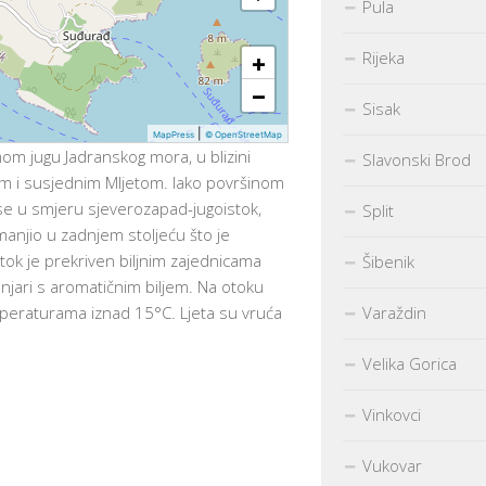
Pula
Rijeka
+
−
Sisak
|
MapPress
© OpenStreetMap
om jugu Jadranskog mora, u blizini
Slavonski Brod
om i susjednim Mljetom. Iako površinom
 se u smjeru sjeverozapad-jugoistok,
Split
smanjio u zadnjem stoljeću što je
tok je prekriven biljnim zajednicama
Šibenik
jari s aromatičnim biljem. Na otoku
mperaturama iznad 15°C. Ljeta su vruća
Varaždin
Velika Gorica
Vinkovci
Vukovar