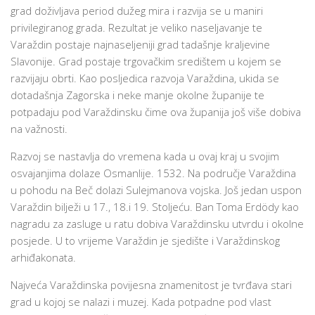
grad doživljava period dužeg mira i razvija se u maniri
privilegiranog grada. Rezultat je veliko naseljavanje te
Varaždin postaje najnaseljeniji grad tadašnje kraljevine
Slavonije. Grad postaje trgovačkim središtem u kojem se
razvijaju obrti. Kao posljedica razvoja Varaždina, ukida se
dotadašnja Zagorska i neke manje okolne županije te
potpadaju pod Varaždinsku čime ova županija još više dobiva
na važnosti.
Razvoj se nastavlja do vremena kada u ovaj kraj u svojim
osvajanjima dolaze Osmanlije. 1532. Na područje Varaždina
u pohodu na Beč dolazi Sulejmanova vojska. Još jedan uspon
Varaždin bilježi u 17., 18.i 19. Stoljeću. Ban Toma Erdödy kao
nagradu za zasluge u ratu dobiva Varaždinsku utvrdu i okolne
posjede. U to vrijeme Varaždin je sjedište i Varaždinskog
arhiđakonata.
Najveća Varaždinska povijesna znamenitost je tvrđava stari
grad u kojoj se nalazi i muzej. Kada potpadne pod vlast