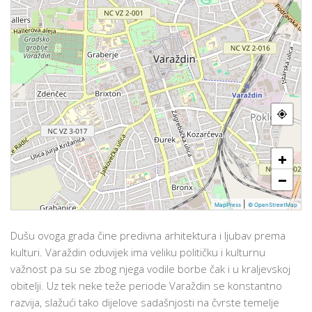
+
−
|
MapPress
© OpenStreetMap
Dušu ovoga grada čine predivna arhitektura i ljubav prema
kulturi. Varaždin oduvijek ima veliku političku i kulturnu
važnost pa su se zbog njega vodile borbe čak i u kraljevskoj
obitelji. Uz tek neke teže periode Varaždin se konstantno
razvija, slažući tako dijelove sadašnjosti na čvrste temelje