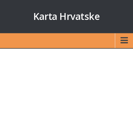
Karta Hrvatske
Početna
Auto karta
Izračun udaljenosti
Karte otoka
Zagreb
Split
Rijeka
Osijek