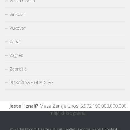
Velika Gorica
Vinkovci
Vukovar
Zadar
Zagreb
Zaprešić
PRIKAŽI SVE GRADOVE
Jeste li znali?
Masa Zemlje iznosi 5,972,190,000,000,000
milijardi kilograma.
© KartaHR.com | Karte ustupili Leaflet i Google Maps |
Kontakt
|