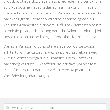
Erdödyja, utvrda doživljava blago preuređenje u baroknom
stilu koji počinje vladati tadašnjom arhitekturom i načinom
gradnje te prema tome periodu Varaždin i danas ima epitet
baroknog grada. Posebno vrijedne barokne zgrade su
kapucinski samostan s crkvom i Uršulinski samostan te niz
plemićkih palača iz baroknog perioda. Nakon baroka, slijedi
nešto rokokoa nakon kojega slijede klasicizam i secesija.
Današnji Varaždin u duhu stare slave ponosi se svojom
arhitekturom te kulturom. Važi za pored Zagreba najveći
kulturni centar ovoga dijela Hrvatske. Osim Hrvatskog
narodnog kazališta, u Varaždinu se održava Špancir fest,
trash film festival i barokne večeri. A velika je atrakcija i
Varaždinska građanska garda.