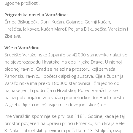
ugodne prošlosti.
Prigradska naselja Varaždina:
Črnec Biškupečki, Donji Kućan, Gojanec, Gornji Kućan,
Hrašćica, Jalkovec, Kućan Marof, Poljana Biškupečka, Varaždin i
Zbelava.
Više o Varaždinu
Središte Varaždinske županije sa 42000 stanovnika nalazi se
na sjeverozapadu Hrvatske, na obali rijeke Drave. U njenoj
plodnoj ravnici. Grad se nalazi na prostoru koji zahvaća
Panonsku ravnicu i početak alpskog sustava. Cijela županija
Varaždinska ima preko 180000 stanovnika i čini jedno od
najnaseljenijih područja u Hrvatskoj. Pored Varaždina se
nalazi potencijalno vrlo važan prometni koridor Budimpešta-
Zagreb- Rijeka no još uvijek nije dovoljno iskorišten.
Ime Varaždin spominje se prvi put 1181. Godine, kada je taj
prostor povjeren na upravu princu Emeriku, sinu kralja Bele
3. Nakon obiteljskih previranja početkom 13. Stoljeća, ovaj