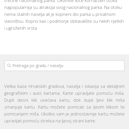
trećine nacionalnog parka. Okomite litice kornatskih otoka
najpopularnija su atrakcija ovog nacionalnog parka. Na otoku
nema stalnih naselja ali je kopneni dio parka u privatnom
vlasništvu. Kopno kao i podmorje obitavalište su nekih rijetkih
i ugroženih vrsta.
Velika baza Hrvatskih gradova, naselja i lokacija sa detaljnim
geografskim i auto kartama. Karte upravljate pomoću miša.
Dupli desni klik uvećava kartu, dok dupli ljevi klik miša
smanjuje kartu. Kartu možete pomicati sa ljevim klikom te
pomicanjem miša. Ukoliko vam je jednostavnije kartu možete
upravljati pomoću strelica na ljevoj strani karte.