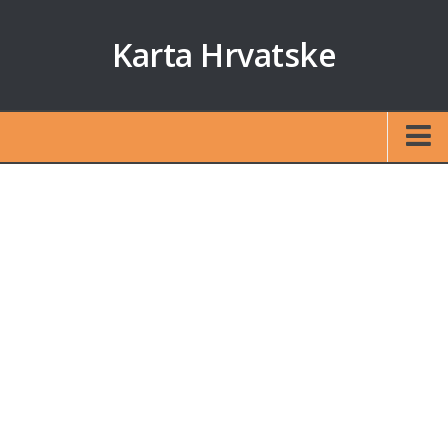
Karta Hrvatske
Početna
Auto karta
Izračun udaljenosti
Karte otoka
Zagreb
Split
Rijeka
Osijek