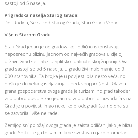
sastoji od 5 naselja.
Prigradska naselja Starog Grada:
Dol, Rudina, Selca kod Starog Grada, Stari Grad i Vrbanj.
Više o Starom Gradu
Stari Grad jedan je od gradova koji odlično iskorištavaju
neposrednu blizinu jednom od najvećih gradova u cijeloj
državi. Grad se nalazi u Splitsko- dalmatinskoj županiji. Ovaj
grad sastoji se od 5 naselja. U gradu živi malo manje od 3
000 stanovnika. Ta brojka je u povijesti bila nešto veća, no
došlo je do velikog iseljavanja u nedavnoj prošlosti. Glavna
grana gospodarstva ovoga grada je turizam, no grad također
vrlo dobro posluje kao jedan od vrlo dobrih proizvođača vina.
Grad je u povijesti imao nekoliko brodogradilišta, no ona su
se zatvorila i više ne rade.
Zemljopisni položaj ovoga grada je zaista odličan. Jako je blizu
gradu Splitu, te ga to samim time svrstava u jako prometan