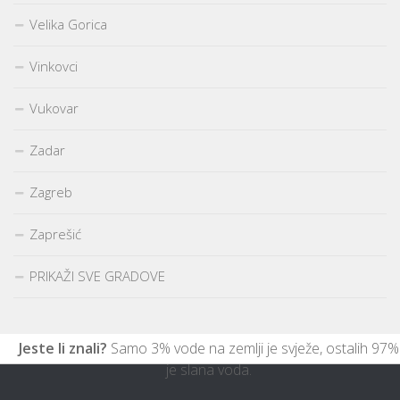
Velika Gorica
Vinkovci
Vukovar
Zadar
Zagreb
Zaprešić
PRIKAŽI SVE GRADOVE
Jeste li znali?
Samo 3% vode na zemlji je svježe, ostalih 97%
je slana voda.