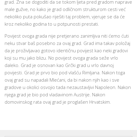
grad. Zna se dogoditi da se tokom ljeta pred gradom naprave
male gužve, no kako je grad odličnom strukturom cesti već
nekoliko puta pokušao riješiti taj problem, vjeruje se da će
kroz nekoliko godina to u potpunosti prestati.
Povijest ovoga grada nije pretjerano zanimljiva niti ćemo ćuti
neku stvar baš posebno za ovaj grad. Grad ima takav položaj
da je proživljavao gotovo identičnu povijest kao neki gradovi
koji su mu jako blizu. No povijest ovoga grada seže vrlo
daleko. Grad je osnovan kao Grčki grad u vrlo davnoj
povijesti. Grad je prvo bio pod vlašću Rimljana. Nakon toga
ovaj grad su napadali Mlećani, da bi nakon njih kao i sve
gradove u okolici osvojio tada nezaustavljivi Napoleon. Nakon
njega grad je bio pod vladavinom Austrije. Nakon
domovinskog rata ovaj grad je proglašen Hrvatskim.