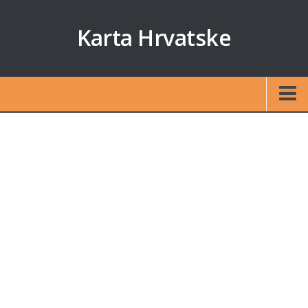
Karta Hrvatske
Početna
Auto karta
Izračun udaljenosti
Karte otoka
Zagreb
Split
Rijeka
Osijek