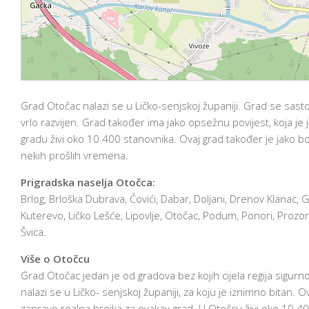
Grad Otočac nalazi se u Ličko-senjskoj županiji. Grad se sasto
vrlo razvijen. Grad također ima jako opsežnu povijest, koja je j
gradu živi oko 10 400 stanovnika. Ovaj grad također je jako b
nekih prošlih vremena.
Prigradska naselja Otočca:
Brlog, Brloška Dubrava, Čovići, Dabar, Doljani, Drenov Klanac, G
Kuterevo, Ličko Lešće, Lipovlje, Otočac, Podum, Ponori, Prozor,
Švica.
Više o Otočcu
Grad Otočac jedan je od gradova bez kojih cijela regija sigurno
nalazi se u Ličko- senjskoj županiji, za koju je iznimno bitan. O
zapravo realna brojka za ovakav grad. U Otočcu živi oko 10 4