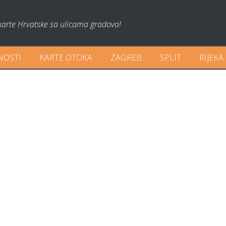
karte Hrvatske sa ulicama gradova!
NOSTI
KARTE OTOKA
ZAGREB
SPLIT
RIJEKA