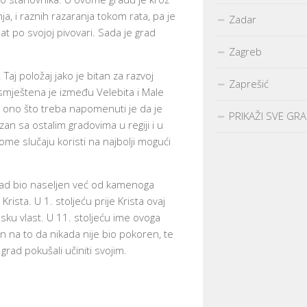
nja, i raznih razaranja tokom rata, pa je
Zadar
at po svojoj pivovari. Sada je grad
Zagreb
aj položaj jako je bitan za razvoj
Zaprešić
a smještena je između Velebita i Male
o ono što treba napomenuti je da je
PRIKAŽI SVE GR
an sa ostalim gradovima u regiji i u
me slučaju koristi na najbolji mogući
 grad bio naseljen već od kamenoga
rista. U 1. stoljeću prije Krista ovaj
sku vlast. U 11. stoljeću ime ovoga
 na to da nikada nije bio pokoren, te
rad pokušali učiniti svojim.