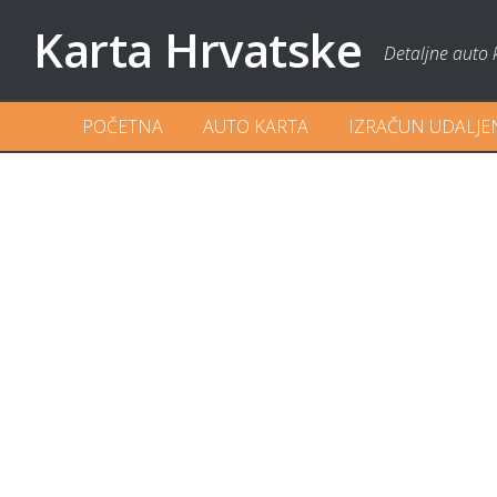
Karta Hrvatske
Detaljne auto 
POČETNA
AUTO KARTA
IZRAČUN UDALJE