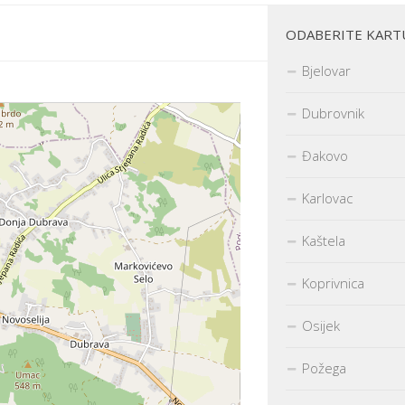
ODABERITE KART
Bjelovar
Dubrovnik
Đakovo
Karlovac
Kaštela
Koprivnica
Osijek
Požega