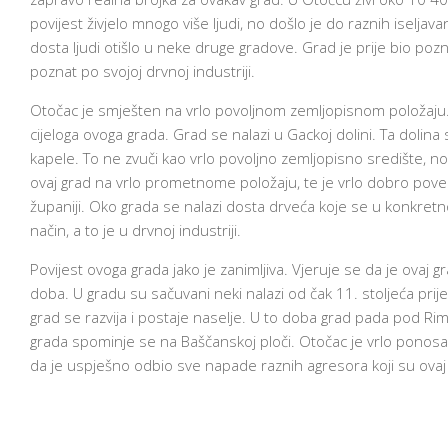
povijest živjelo mnogo više ljudi, no došlo je do raznih iseljava
dosta ljudi otišlo u neke druge gradove. Grad je prije bio pozn
poznat po svojoj drvnoj industriji.
Otočac je smješten na vrlo povoljnom zemljopisnom položaju. T
cijeloga ovoga grada. Grad se nalazi u Gackoj dolini. Ta dolin
kapele. To ne zvuči kao vrlo povoljno zemljopisno središte, n
ovaj grad na vrlo prometnome položaju, te je vrlo dobro povez
županiji. Oko grada se nalazi dosta drveća koje se u konkretno
način, a to je u drvnoj industriji.
Povijest ovoga grada jako je zanimljiva. Vjeruje se da je ovaj
doba. U gradu su sačuvani neki nalazi od čak 11. stoljeća prije K
grad se razvija i postaje naselje. U to doba grad pada pod Rim
grada spominje se na Baščanskoj ploči. Otočac je vrlo ponosan
da je uspješno odbio sve napade raznih agresora koji su ovaj g