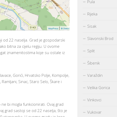
Pula
+
Rijeka
−
Sisak
|
MapPress
© OpenStreetMap
Slavonski Brod
ji od 22 naselja. Grad je gospodarski
ako bitna za cijelu regiju. U ovome
Split
ogat znamenitostima koje su ostale iz
Šibenik
lavace, Gorići, Hrvatsko Polje, Kompolje,
Varaždin
 Ramljani, Sinac, Staro Selo, Škare i
Velika Gorica
Vinkovci
 ne bi mogla funkcionirati. Ovaj grad
vaj grad sastoji se od 22 naselja, što je
Vukovar
00 stanovnika. U ovome gradu je kroz