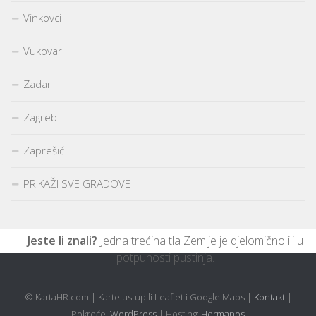
Vinkovci
Vukovar
Zadar
Zagreb
Zaprešić
PRIKAŽI SVE GRADOVE
Jeste li znali?
Jedna trećina tla Zemlje je djelomično ili u
potpunosti pustinja.
© KartaHR.com | Karte ustupili Leaflet i Google Maps |
Kontakt
|
Pokreće:
WordPress
| Hosting:
Hermanos