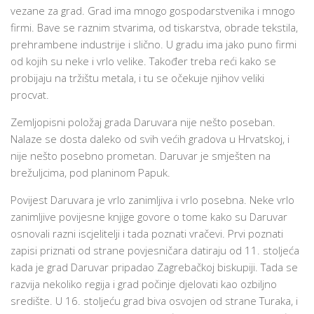
vezane za grad. Grad ima mnogo gospodarstvenika i mnogo
firmi. Bave se raznim stvarima, od tiskarstva, obrade tekstila,
prehrambene industrije i slično. U gradu ima jako puno firmi
od kojih su neke i vrlo velike. Također treba reći kako se
probijaju na tržištu metala, i tu se očekuje njihov veliki
procvat.
Zemljopisni položaj grada Daruvara nije nešto poseban.
Nalaze se dosta daleko od svih većih gradova u Hrvatskoj, i
nije nešto posebno prometan. Daruvar je smješten na
brežuljcima, pod planinom Papuk.
Povijest Daruvara je vrlo zanimljiva i vrlo posebna. Neke vrlo
zanimljive povijesne knjige govore o tome kako su Daruvar
osnovali razni iscjelitelji i tada poznati vračevi. Prvi poznati
zapisi priznati od strane povjesničara datiraju od 11. stoljeća
kada je grad Daruvar pripadao Zagrebačkoj biskupiji. Tada se
razvija nekoliko regija i grad počinje djelovati kao ozbiljno
središte. U 16. stoljeću grad biva osvojen od strane Turaka, i