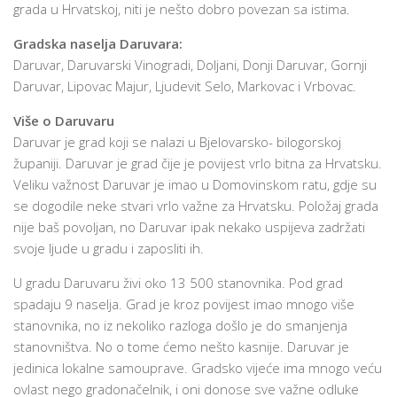
grada u Hrvatskoj, niti je nešto dobro povezan sa istima.
Gradska naselja Daruvara:
Daruvar, Daruvarski Vinogradi, Doljani, Donji Daruvar, Gornji
Daruvar, Lipovac Majur, Ljudevit Selo, Markovac i Vrbovac.
Više o Daruvaru
Daruvar je grad koji se nalazi u Bjelovarsko- bilogorskoj
županiji. Daruvar je grad čije je povijest vrlo bitna za Hrvatsku.
Veliku važnost Daruvar je imao u Domovinskom ratu, gdje su
se dogodile neke stvari vrlo važne za Hrvatsku. Položaj grada
nije baš povoljan, no Daruvar ipak nekako uspijeva zadržati
svoje ljude u gradu i zaposliti ih.
U gradu Daruvaru živi oko 13 500 stanovnika. Pod grad
spadaju 9 naselja. Grad je kroz povijest imao mnogo više
stanovnika, no iz nekoliko razloga došlo je do smanjenja
stanovništva. No o tome ćemo nešto kasnije. Daruvar je
jedinica lokalne samouprave. Gradsko vijeće ima mnogo veću
ovlast nego gradonačelnik, i oni donose sve važne odluke