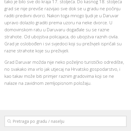
tako je bilo sve do kraja 17. stoljeća. Do kasnog 18. stoljeća
grad se nije previše razvijao sve dok se u gradu ne počinju
raditi predivni dvorci. Nakon toga mnogo ljudi je u Daruvar
upravo dolazilo graditi prema uzoru na neke dvorce. U
domovinskom ratu u Daruvaru događale su se razne
strahote. Od ubojstva policajaca, do ubojstva raznih civila.
Grad je oslobođen i svi svjedoci koji su preživjeli ispričali su
razne strahote koje su preživjeli.
Grad Daruvar možda nije neko poželjno turističko odredište,
no svakako ima vrlo jak utjecaj na Hrvatsko gospodarstvo, i
kao takav može biti primjer raznim gradovima koji se ne
nalaze na zavidnom zemljopisnom položaju.