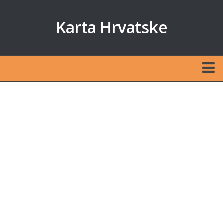
Karta Hrvatske
Početna
Auto karta
Izračun udaljenosti
Karte otoka
Zagreb
Split
Rijeka
Osijek