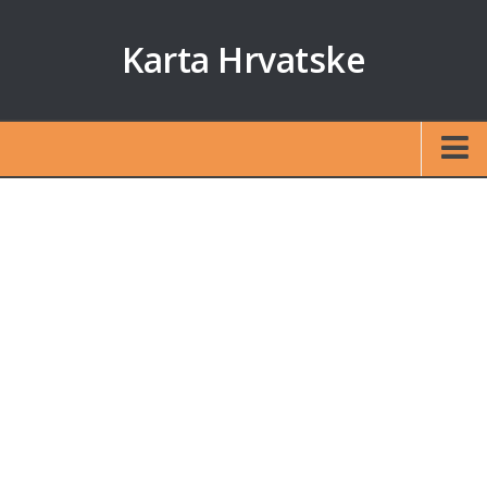
Karta Hrvatske
Početna
Auto karta
Izračun udaljenosti
Karte otoka
Zagreb
Split
Rijeka
Osijek