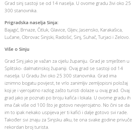
Grad sinj sastoji se od 14 naselja. U ovome gradu živi oko 25
300 stanovnika.
Prigradska naselja Sinja:
Bajagić, Brnaze, Čitluk, Glavice, Gljev, Jasensko, Karakašica,
Lučane, Obrovac Sinjski, Radošić, Sinj, Suhač, Turjaci i Zelovo.
Više o Sinju
Grad Sinj jako je važan za cijelu županiju. Grad je smješten u
Splitsko- dalmatinskoj županiji. Ovaj grad se sastoji od 14
naselja. U Gradu živi oko 25 300 stanovnika. Grad ima
iznimno bogatu povijest, te vrlo zanimljiv zemljopisni položaj
koji je i vjerojatno razlog zašto turisti dolaze u ovaj grad. Ovaj
grad jako je poznati po broju kafića i lokala. U ovome gradu ih
ima čak više od 100 što je gotovo nevjerojatno. No čini se da
im to ipak nekako uspijeva jer ti kafići i dalje gotovo svi rade.
Također svi znaju za Sinjsku alku, te ona svake godine privuče
rekordan broj turista.