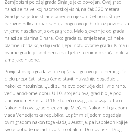
Zemljopisni položaj grada Sinja je jako povoljan. Ovaj grad
nalazi se na velikoj nadmorskoj visini, na čak 320 metara.
Grad je sa jedne strane omeđen rijekom Cetinom, što je
naravno odličan znak sada, a pogotovo je bio kroz povijest za
vrijeme naseljavanja ovoga grada. Malo sjevernije od grada
nalazi se planina Dinara. Oko grada su smještene još neke
planine i brda koja daju vrlo lijepu notu ovome gradu. Klima u
ovome gradu je kontinentalna. Ljeta su iznimno vruća, dok su
zime jako hladne.
Povijest ovoga grada vrlo je opširna i gotovo ju je nemoguće
cijelu prepričati, stoga ćemo staviti najvažnije događaje u
nekoliko natuknica. Ljudi su na ovo područje došli vrlo rano,
već u antičkome dobu. U 10. stoljeću ovaj grad bio je pod
vladavinom Bizanta. U 16. stoljeću ovaj grad osvajaju Turci.
Nakon njih ovaj grad preuzimaju Mlečani. Nakon njih gradom
vlada Venecijanska republika. Logičnim slijedom događaja
ovim gradom nakon toga vladaju Austrija, pa Napoleon koji je
svoje pohode nezadrživo širio obalom. Domovinski i Drugi