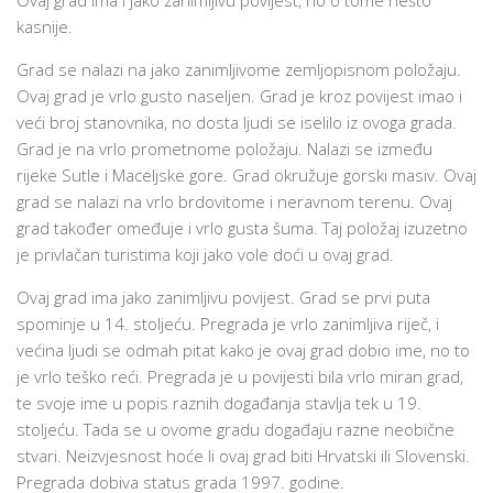
Ovaj grad ima i jako zanimljivu povijest, no o tome nešto
kasnije.
Grad se nalazi na jako zanimljivome zemljopisnom položaju.
Ovaj grad je vrlo gusto naseljen. Grad je kroz povijest imao i
veći broj stanovnika, no dosta ljudi se iselilo iz ovoga grada.
Grad je na vrlo prometnome položaju. Nalazi se između
rijeke Sutle i Maceljske gore. Grad okružuje gorski masiv. Ovaj
grad se nalazi na vrlo brdovitome i neravnom terenu. Ovaj
grad također omeđuje i vrlo gusta šuma. Taj položaj izuzetno
je privlačan turistima koji jako vole doći u ovaj grad.
Ovaj grad ima jako zanimljivu povijest. Grad se prvi puta
spominje u 14. stoljeću. Pregrada je vrlo zanimljiva riječ, i
većina ljudi se odmah pitat kako je ovaj grad dobio ime, no to
je vrlo teško reći. Pregrada je u povijesti bila vrlo miran grad,
te svoje ime u popis raznih događanja stavlja tek u 19.
stoljeću. Tada se u ovome gradu događaju razne neobične
stvari. Neizvjesnost hoće li ovaj grad biti Hrvatski ili Slovenski.
Pregrada dobiva status grada 1997. godine.