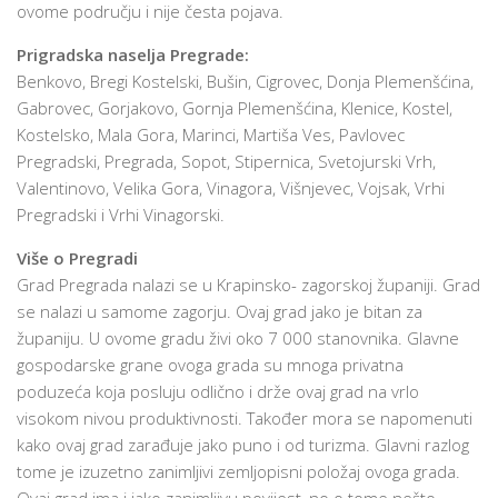
ovome području i nije česta pojava.
Prigradska naselja Pregrade:
Benkovo, Bregi Kostelski, Bušin, Cigrovec, Donja Plemenšćina,
Gabrovec, Gorjakovo, Gornja Plemenšćina, Klenice, Kostel,
Kostelsko, Mala Gora, Marinci, Martiša Ves, Pavlovec
Pregradski, Pregrada, Sopot, Stipernica, Svetojurski Vrh,
Valentinovo, Velika Gora, Vinagora, Višnjevec, Vojsak, Vrhi
Pregradski i Vrhi Vinagorski.
Više o Pregradi
Grad Pregrada nalazi se u Krapinsko- zagorskoj županiji. Grad
se nalazi u samome zagorju. Ovaj grad jako je bitan za
županiju. U ovome gradu živi oko 7 000 stanovnika. Glavne
gospodarske grane ovoga grada su mnoga privatna
poduzeća koja posluju odlično i drže ovaj grad na vrlo
visokom nivou produktivnosti. Također mora se napomenuti
kako ovaj grad zarađuje jako puno i od turizma. Glavni razlog
tome je izuzetno zanimljivi zemljopisni položaj ovoga grada.