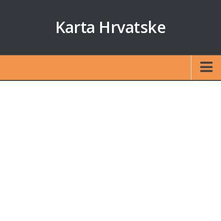
Karta Hrvatske
Početna
Auto karta
Izračun udaljenosti
Karte otoka
Zagreb
Split
Rijeka
Osijek