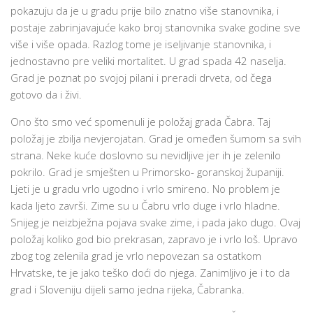
pokazuju da je u gradu prije bilo znatno više stanovnika, i
postaje zabrinjavajuće kako broj stanovnika svake godine sve
više i više opada. Razlog tome je iseljivanje stanovnika, i
jednostavno pre veliki mortalitet. U grad spada 42 naselja.
Grad je poznat po svojoj pilani i preradi drveta, od čega
gotovo da i živi.
Ono što smo već spomenuli je položaj grada Čabra. Taj
položaj je zbilja nevjerojatan. Grad je omeđen šumom sa svih
strana. Neke kuće doslovno su nevidljive jer ih je zelenilo
pokrilo. Grad je smješten u Primorsko- goranskoj županiji.
Ljeti je u gradu vrlo ugodno i vrlo smireno. No problem je
kada ljeto završi. Zime su u Čabru vrlo duge i vrlo hladne.
Snijeg je neizbježna pojava svake zime, i pada jako dugo. Ovaj
položaj koliko god bio prekrasan, zapravo je i vrlo loš. Upravo
zbog tog zelenila grad je vrlo nepovezan sa ostatkom
Hrvatske, te je jako teško doći do njega. Zanimljivo je i to da
grad i Sloveniju dijeli samo jedna rijeka, Čabranka.