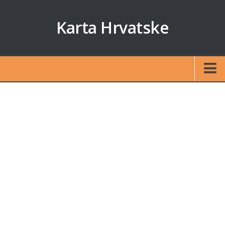
Karta Hrvatske
Početna
Auto karta
Izračun udaljenosti
Karte otoka
Zagreb
Split
Rijeka
Osijek