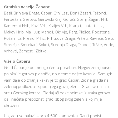
Gradska naselja Čabara:
Bazli, Brinjeva Draga, Čabar, Crni Lazi, Donji Žagari, Fažonci,
Ferbežari, Gerovo, Gerovski Kraj, Gorači, Gornji Žagari, Hrib,
Kamenski Hrib, Kozji Vrh, Kraljev Vrh, Kranjci, Lautari, Lazi,
Makov Hrib, Mali Lug, Mandli, Okrivje, Parg, Plešce, Podstene,
Požarnica, Prezid, Prhci, Prhutova Draga, Pršleti, Ravnice, Selo,
Smrečje, Smrekari, Sokoli, Srednja Draga, Tropeti, Tršće, Vode,
Vrhovci, Zamost i Zbitke.
Više o Čabaru
Grad Čabar je po mnogo čemu poseban. Njegov zemljopisni
položaj je gotovo pjesnički, no o tome nešto kasnije. Sam grb
vam daje do znanja kakav je to grad Čabar. Zidine grada na
zelenoj podlozi, te ispod njega glava jelena. Grad se nalazi u
srcu Gorskog kotara. Gledajući neke snimke iz zraka gotovo
da i nećete prepoznati grad, zbog svog zelenila kojim je
okružen.
U gradu se nalazi skoro 4 500 stanovnika. Raniji popisi